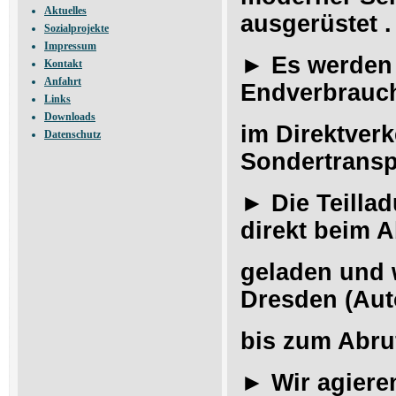
Aktuelles
ausgerüstet .
Sozialprojekte
Impressum
►
Es werden
Kontakt
Anfahrt
Endverbrauc
Links
Downloads
im Direktverk
Datenschutz
Sondertranspo
►
Die Teilla
direkt beim 
geladen
und
Dresden (Aut
bis zum Abru
►
Wir agiere