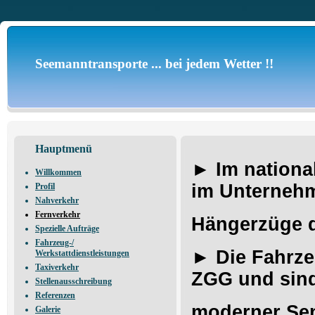
Seemanntransporte ... bei jedem Wetter !!
Hauptmenü
►
Im nationa
Willkommen
im Unterneh
Profil
Nahverkehr
Fernverkehr
Hängerzüge
Spezielle Aufträge
Fahrzeug-/
►
Die Fahrze
Werkstattdienstleistungen
Taxiverkehr
ZGG und sind
Stellenausschreibung
Referenzen
moderner
Se
Galerie