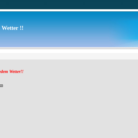
 Wetter !!
jedem Wetter!!
en