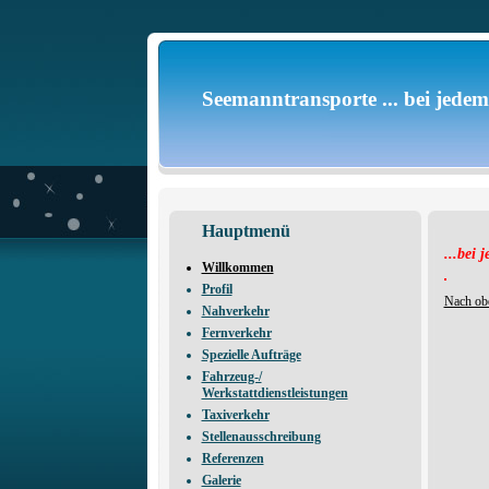
Seemanntransporte ... bei jedem
Hauptmenü
...bei 
Willkommen
Profil
Nach ob
Nahverkehr
Fernverkehr
Spezielle Aufträge
Fahrzeug-/
Werkstattdienstleistungen
Taxiverkehr
Stellenausschreibung
Referenzen
Galerie